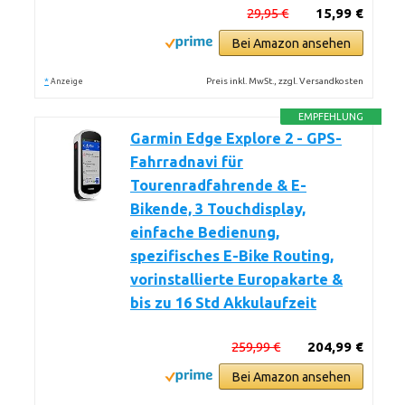
29,95 €
15,99 €
Bei Amazon ansehen
*
Preis inkl. MwSt., zzgl. Versandkosten
Anzeige
EMPFEHLUNG
Garmin Edge Explore 2 - GPS-
Fahrradnavi für
Tourenradfahrende & E-
Bikende, 3 Touchdisplay,
einfache Bedienung,
spezifisches E-Bike Routing,
vorinstallierte Europakarte &
bis zu 16 Std Akkulaufzeit
259,99 €
204,99 €
Bei Amazon ansehen