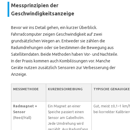
Messprinzipien der
Geschwindigkeitsanzeige
Bevor wir ins Detail gehen, ein kurzer Überblick.
Fahrradcomputer zeigen Geschwindigkeit auf zwei
grundsätzlichen Wegen an. Entweder sie zählen die
Radumdrehungen oder sie bestimmen die Bewegung aus
Satellitendaten. Beide Methoden haben Vor- und Nachteile.
In der Praxis kommen auch Kombilösungen vor. Manche
Geräte nutzen zusätzlich Sensoren zur Verbesserung der
Anzeige.
MESSMETHODE
KURZBESCHREIBUNG
TYPISCHE GENAUIGKE
Radmagnet +
Ein Magnet an einer
Gut, meist ±0,1–1 km/
Sensor
Speiche passiert einen
bei korrekter Kalibrie
(Reed/Hall)
Sensor am Gabelholm.
Jede Umdrehung wird
gezählt. Aus Radumfang