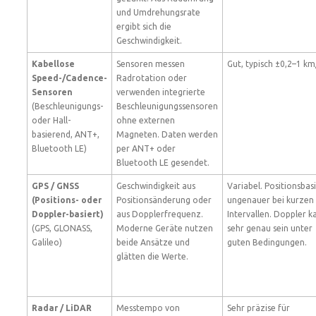
und Umdrehungsrate
ergibt sich die
Geschwindigkeit.
Kabellose
Sensoren messen
Gut, typisch ±0,2–1 km
Speed-/Cadence-
Radrotation oder
Sensoren
verwenden integrierte
(Beschleunigungs-
Beschleunigungssensoren
oder Hall-
ohne externen
basierend, ANT+,
Magneten. Daten werden
Bluetooth LE)
per ANT+ oder
Bluetooth LE gesendet.
GPS / GNSS
Geschwindigkeit aus
Variabel. Positionsbas
(Positions- oder
Positionsänderung oder
ungenauer bei kurzen
Doppler-basiert)
aus Dopplerfrequenz.
Intervallen. Doppler k
(GPS, GLONASS,
Moderne Geräte nutzen
sehr genau sein unter
Galileo)
beide Ansätze und
guten Bedingungen.
glätten die Werte.
Radar / LiDAR
Messtempo von
Sehr präzise für