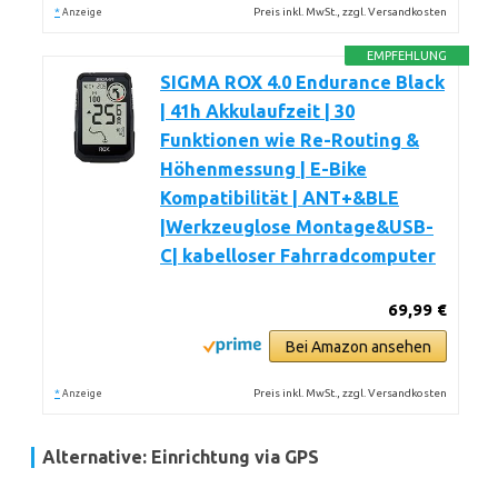
*
Preis inkl. MwSt., zzgl. Versandkosten
Anzeige
EMPFEHLUNG
SIGMA ROX 4.0 Endurance Black
| 41h Akkulaufzeit | 30
Funktionen wie Re-Routing &
Höhenmessung | E-Bike
Kompatibilität | ANT+&BLE
|Werkzeuglose Montage&USB-
C| kabelloser Fahrradcomputer
69,99 €
Bei Amazon ansehen
*
Preis inkl. MwSt., zzgl. Versandkosten
Anzeige
Alternative: Einrichtung via GPS