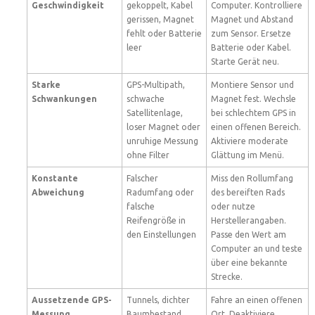
Geschwindigkeit
gekoppelt, Kabel
Computer. Kontrolliere
gerissen, Magnet
Magnet und Abstand
fehlt oder Batterie
zum Sensor. Ersetze
leer
Batterie oder Kabel.
Starte Gerät neu.
Starke
GPS-Multipath,
Montiere Sensor und
Schwankungen
schwache
Magnet fest. Wechsle
Satellitenlage,
bei schlechtem GPS in
loser Magnet oder
einen offenen Bereich.
unruhige Messung
Aktiviere moderate
ohne Filter
Glättung im Menü.
Konstante
Falscher
Miss den Rollumfang
Abweichung
Radumfang oder
des bereiften Rads
falsche
oder nutze
Reifengröße in
Herstellerangaben.
den Einstellungen
Passe den Wert am
Computer an und teste
über eine bekannte
Strecke.
Aussetzende GPS-
Tunnels, dichter
Fahre an einen offenen
Messung
Baumbestand,
Ort. Deaktiviere