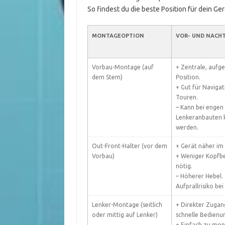
So findest du die beste Position für dein Ger
MONTAGEOPTION
VOR- UND NACHT
Vorbau-Montage (auf
+ Zentrale, aufg
dem Stem)
Position.
+ Gut für Naviga
Touren.
– Kann bei engen
Lenkeranbauten 
werden.
Out-Front-Halter (vor dem
+ Gerät näher im 
Vorbau)
+ Weniger Kopf
nötig.
– Höherer Hebel.
Aufprallrisiko bei
Lenker-Montage (seitlich
+ Direkter Zugan
oder mittig auf Lenker)
schnelle Bedienu
+ Einfach zu mon