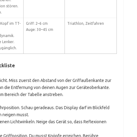
ion stören.
.
Kopf im TT-
Griff: 2–6 cm
Triathlon, Zeitfahren
Auge: 30–45 cm
dynamik.
e Lenker.
zugänglich.
kliste
cht. Miss zuerst den Abstand von der Griffaußenkante zur
ann die Entfernung von deinen Augen zur Geräteoberkante.
 im Bereich der Tabelle anstreben.
ahrposition. Schau geradeaus. Das Display darf im Blickfeld
h neigen musst.
denen Lichtwinkeln. Neige das Gerät so, dass Reflexionen
le Griffposition. Du musst Knöpfe erreichen. Berühre