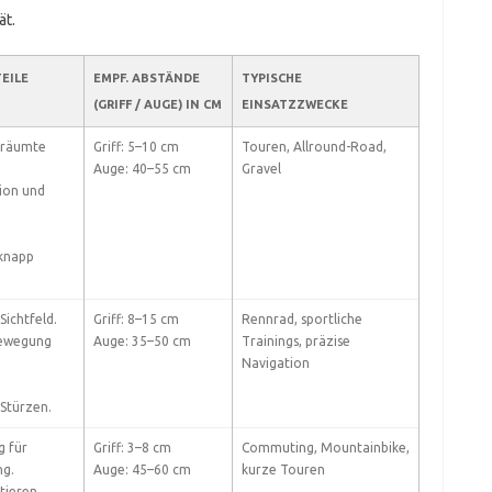
ät.
EILE
EMPF. ABSTÄNDE
TYPISCHE
(GRIFF / AUGE) IN CM
EINSATZZWECKE
eräumte
Griff: 5–10 cm
Touren, Allround-Road,
Auge: 40–55 cm
Gravel
tion und
knapp
Sichtfeld.
Griff: 8–15 cm
Rennrad, sportliche
bewegung
Auge: 35–50 cm
Trainings, präzise
Navigation
 Stürzen.
g für
Griff: 3–8 cm
Commuting, Mountainbike,
ng.
Auge: 45–60 cm
kurze Touren
tieren.