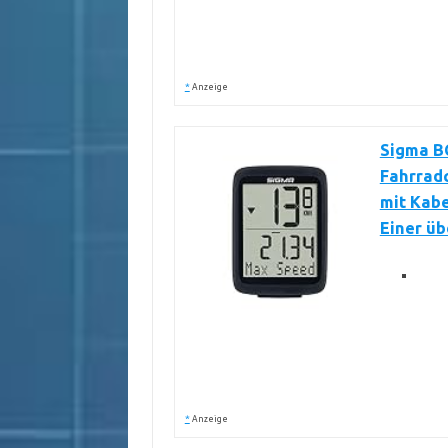
*
Anzeige
Sigma B
Fahrradc
mit Kabe
Einer üb
*
Anzeige