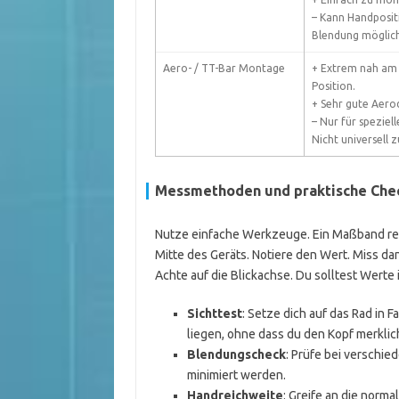
– Kann Handposit
Blendung möglich
Aero- / TT-Bar Montage
+ Extrem nah am 
Position.
+ Sehr gute Aero
– Nur für speziell
Nicht universell 
Messmethoden und praktische Chec
Nutze einfache Werkzeuge. Ein Maßband rei
Mitte des Geräts. Notiere den Wert. Miss d
Achte auf die Blickachse. Du solltest Werte
Sichttest
: Setze dich auf das Rad in F
liegen, ohne dass du den Kopf merklic
Blendungscheck
: Prüfe bei verschie
minimiert werden.
Handreichweite
: Greife an die norma