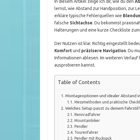
In diesem Artikel zeige ich dir, wie du den
Ab
lernst, wie Abstand zur Handposition, zur
erkläre typische Fehlerquellen wie
Blendu
falsche
Sichtachse
. Du bekommst praxisna
Halterungen und eine kurze Checkliste zum 
Der Nutzen ist klar. Richtig eingestellt bed
Komfort
und
präzisere Navigation
. Du m
Informationen ablesen. Im weiteren Verlauf f
ausprobieren kannst.
Table of Contents
Montageoptionen und idealer Abstand i
Messmethoden und praktische Checkl
Welches Setup passt zu deinem Fahrstil?
Rennradfahrer
Mountainbiker
Pendler
Tourenfahrer
Pendler mit Rucksack