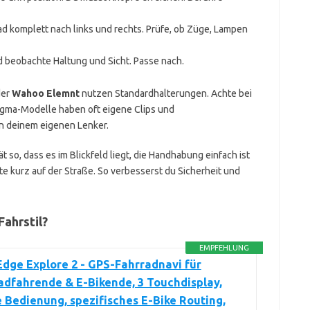
ad komplett nach links und rechts. Prüfe, ob Züge, Lampen
d beobachte Haltung und Sicht. Passe nach.
er
Wahoo Elemnt
nutzen Standardhalterungen. Achte bei
Sigma-Modelle haben oft eigene Clips und
n deinem eigenen Lenker.
 so, dass es im Blickfeld liegt, die Handhabung einfach ist
te kurz auf der Straße. So verbesserst du Sicherheit und
ahrstil?
EMPFEHLUNG
dge Explore 2 - GPS-Fahrradnavi für
dfahrende & E-Bikende, 3 Touchdisplay,
 Bedienung, spezifisches E-Bike Routing,