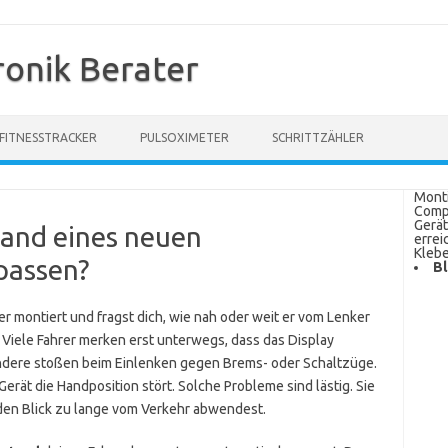
ronik Berater
FITNESSTRACKER
PULSOXIMETER
SCHRITTZÄHLER
Monti
Compu
Gerät
tand eines neuen
errei
Kleb
passen?
Bl
 montiert und fragst dich, wie nah oder weit er vom Lenker
n. Viele Fahrer merken erst unterwegs, dass das Display
Andere stoßen beim Einlenken gegen Brems- oder Schaltzüge.
erät die Handposition stört. Solche Probleme sind lästig. Sie
den Blick zu lange vom Verkehr abwendest.