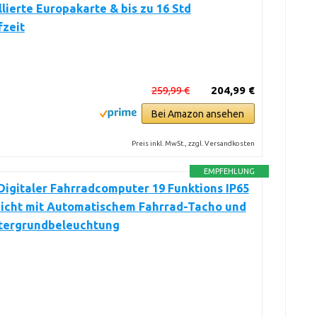
llierte Europakarte & bis zu 16 Std
fzeit
259,99 €
204,99 €
Bei Amazon ansehen
Preis inkl. MwSt., zzgl. Versandkosten
EMPFEHLUNG
igitaler Fahrradcomputer 19 Funktions IP65
icht mit Automatischem Fahrrad-Tacho und
tergrundbeleuchtung