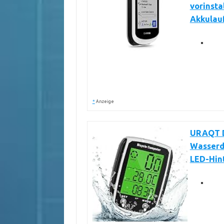
vorinsta
Akkulau
*
Anzeige
URAQT D
Wasserd
LED-Hin