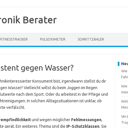
ronik Berater
FITNESSTRACKER
PULSOXIMETER
SCHRITTZÄHLER
Neu
istent gegen Wasser?
Wie
Fah
chnikinteressierter Konsument bist, irgendwann stellst du dir
Wie 
gegen Wasser? Vielleicht willst du beim Joggen im Regen
mei
lutwerte nach dem Sport. Oder du arbeitest in der Pflege und
reinigungen. In solchen Alltagssituationen ist unklar, ob
Welc
te verfälscht.
Mes
Verä
empfindlichkeit
und wegen möglicher
Fehlmessungen
,
Tra
e gerät. Ein weiteres Thema sind die
IP-Schutzklassen
. Sie