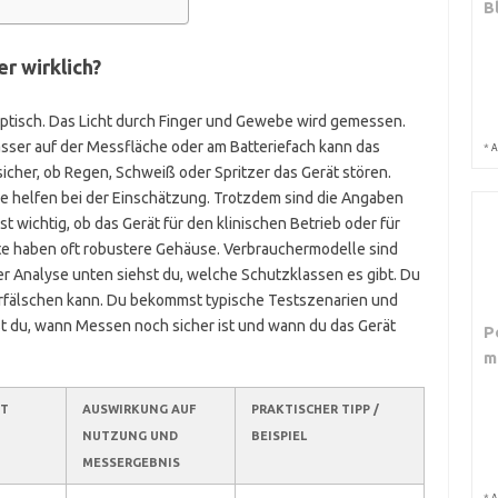
B
r wirklich?
ptisch. Das Licht durch Finger und Gewebe wird gemessen.
sser auf der Messfläche oder am Batteriefach kann das
*
A
icher, ob Regen, Schweiß oder Spritzer das Gerät stören.
e helfen bei der Einschätzung. Trotzdem sind die Angaben
t wichtig, ob das Gerät für den klinischen Betrieb oder für
äte haben oft robustere Gehäuse. Verbrauchermodelle sind
er Analyse unten siehst du, welche Schutzklassen es gibt. Du
erfälschen kann. Du bekommst typische Testszenarien und
 du, wann Messen noch sicher ist und wann du das Gerät
P
m
ET
AUSWIRKUNG AUF
PRAKTISCHER TIPP /
NUTZUNG UND
BEISPIEL
MESSERGEBNIS
*
A