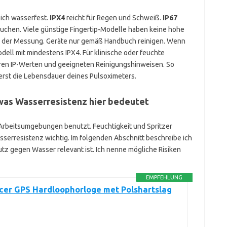
eich wasserfest.
IPX4
reicht für Regen und Schweiß.
IP67
auchen. Viele günstige Fingertip-Modelle haben keine hohe
vor der Messung. Geräte nur gemäß Handbuch reinigen. Wenn
dell mit mindestens IPX4. Für klinische oder feuchte
en IP-Werten und geeigneten Reinigungshinweisen. So
rst die Lebensdauer deines Pulsoximeters.
was Wasserresistenz hier bedeutet
 Arbeitsumgebungen benutzt. Feuchtigkeit und Spritzer
sserresistenz wichtig. Im folgenden Abschnitt beschreibe ich
tz gegen Wasser relevant ist. Ich nenne mögliche Risiken
EMPFEHLUNG
cer GPS Hardloophorloge met Polshartslag