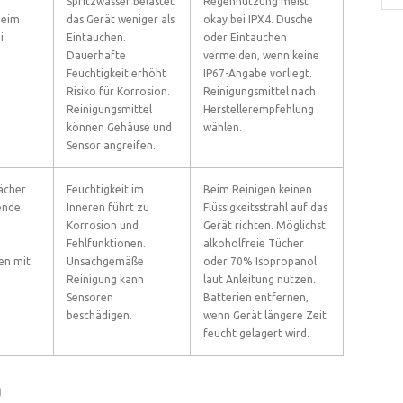
Spritzwasser belastet
Regennutzung meist
beim
das Gerät weniger als
okay bei IPX4. Dusche
i
Eintauchen.
oder Eintauchen
Dauerhafte
vermeiden, wenn keine
Feuchtigkeit erhöht
IP67-Angabe vorliegt.
Risiko für Korrosion.
Reinigungsmittel nach
Reinigungsmittel
Herstellerempfehlung
können Gehäuse und
wählen.
Sensor angreifen.
ächer
Feuchtigkeit im
Beim Reinigen keinen
ende
Inneren führt zu
Flüssigkeitsstrahl auf das
Korrosion und
Gerät richten. Möglichst
Fehlfunktionen.
alkoholfreie Tücher
en mit
Unsachgemäße
oder 70% Isopropanol
Reinigung kann
laut Anleitung nutzen.
Sensoren
Batterien entfernen,
beschädigen.
wenn Gerät längere Zeit
feucht gelagert wird.
g