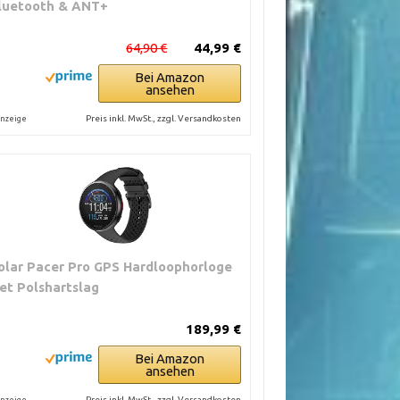
luetooth & ANT+
64,90 €
44,99 €
Bei Amazon
ansehen
Preis inkl. MwSt., zzgl. Versandkosten
nzeige
olar Pacer Pro GPS Hardloophorloge
et Polshartslag
189,99 €
Bei Amazon
ansehen
Preis inkl. MwSt., zzgl. Versandkosten
nzeige