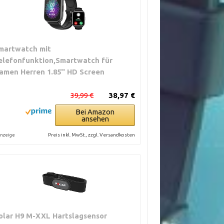
martwatch mit
elefonfunktion,Smartwatch für
amen Herren 1.85'' HD Screen
39,99 €
38,97 €
Bei Amazon
ansehen
Preis inkl. MwSt., zzgl. Versandkosten
nzeige
olar H9 M-XXL Hartslagsensor