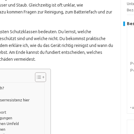
Unte
r und Staub. Gleichzeitig ist oft unklar, wie
Bez
Dazu kommen Fragen zur Reinigung, zum Batteriefach und zur
Bes
tigsten Schutzklassen bedeuten. Du lernst, welche
eschützt sind und welche nicht. Du bekommst praktische
em erkläre ich, wie du das Gerät richtig reinigst und wann du
ebst. Am Ende kannst du fundiert entscheiden, welches
Schäden vermeidest.
P
P
ch?
erresistenz hier
*
A
port
ngungen
schen Umfeld
onen