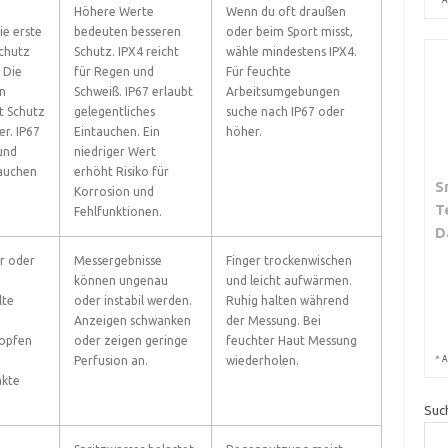
Höhere Werte
Wenn du oft draußen
ie erste
bedeuten besseren
oder beim Sport misst,
Schutz
Schutz. IPX4 reicht
wähle mindestens IPX4.
 Die
für Regen und
Für feuchte
n
Schweiß. IP67 erlaubt
Arbeitsumgebungen
t Schutz
gelegentliches
suche nach IP67 oder
r. IP67
Eintauchen. Ein
höher.
und
niedriger Wert
tauchen
erhöht Risiko für
S
Korrosion und
T
Fehlfunktionen.
D
r oder
Messergebnisse
Finger trockenwischen
können ungenau
und leicht aufwärmen.
lte
oder instabil werden.
Ruhig halten während
Anzeigen schwanken
der Messung. Bei
ropfen
oder zeigen geringe
feuchter Haut Messung
*
A
Perfusion an.
wiederholen.
akte
Suc