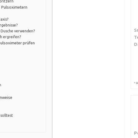
pritzern
n Pulsoximetern
axis?
ergebnisse?
S
r Dusche verwenden?
T
h ergreifen?
Pulsoximeter prüfen
D
*
A
n
inweise
solltest
P