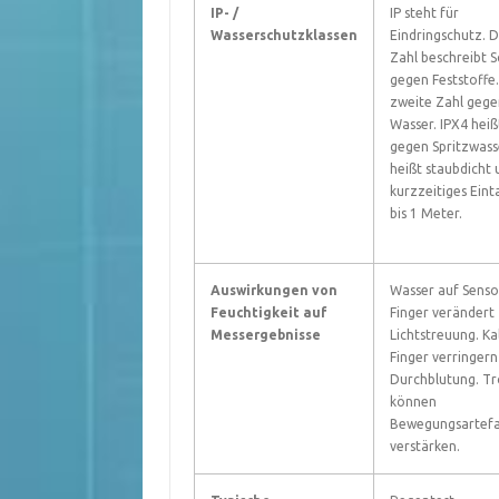
IP- /
IP steht für
Wasserschutzklassen
Eindringschutz. D
Zahl beschreibt 
gegen Feststoffe.
zweite Zahl gege
Wasser. IPX4 heiß
gegen Spritzwasse
heißt staubdicht 
kurzzeitiges Ein
bis 1 Meter.
Auswirkungen von
Wasser auf Senso
Feuchtigkeit auf
Finger verändert
Messergebnisse
Lichtstreuung. Ka
Finger verringern
Durchblutung. T
können
Bewegungsartef
verstärken.