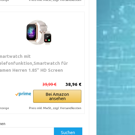
martwatch mit
elefonfunktion,Smartwatch für
amen Herren 1.85'' HD Screen
39,99 €
38,96 €
Bei Amazon
ansehen
Preis inkl. MwSt., zzgl. Versandkosten
nzeige
hen
Suchen