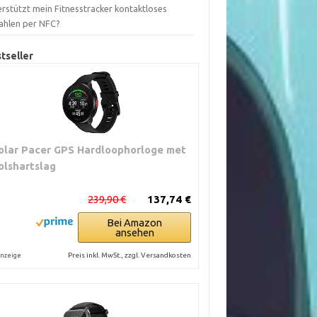
rstützt mein Fitnesstracker kontaktloses
ahlen per NFC?
tseller
olar Pacer GPS Hardloophorloge met
olshartslag
239,90 €
137,74 €
Bei Amazon
ansehen
Preis inkl. MwSt., zzgl. Versandkosten
nzeige