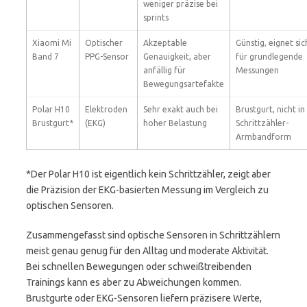
weniger präzise bei
sprints
Xiaomi Mi
Optischer
Akzeptable
Günstig, eignet sic
Band 7
PPG-Sensor
Genauigkeit, aber
für grundlegende
anfällig für
Messungen
Bewegungsartefakte
Polar H10
Elektroden
Sehr exakt auch bei
Brustgurt, nicht in
Brustgurt*
(EKG)
hoher Belastung
Schrittzähler-
Armbandform
*Der Polar H10 ist eigentlich kein Schrittzähler, zeigt aber
die Präzision der EKG-basierten Messung im Vergleich zu
optischen Sensoren.
Zusammengefasst sind optische Sensoren in Schrittzählern
meist genau genug für den Alltag und moderate Aktivität.
Bei schnellen Bewegungen oder schweißtreibenden
Trainings kann es aber zu Abweichungen kommen.
Brustgurte oder EKG-Sensoren liefern präzisere Werte,