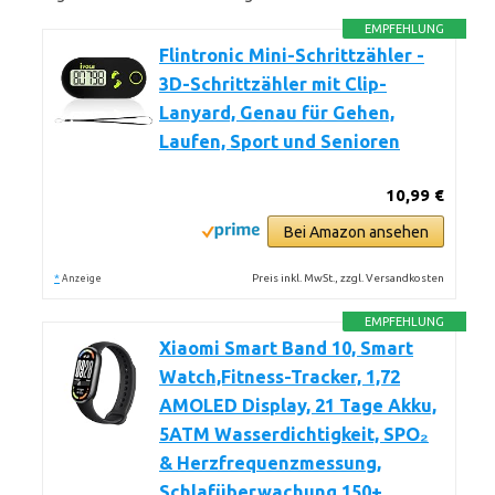
EMPFEHLUNG
Flintronic Mini-Schrittzähler -
3D-Schrittzähler mit Clip-
Lanyard, Genau für Gehen,
Laufen, Sport und Senioren
10,99 €
Bei Amazon ansehen
*
Preis inkl. MwSt., zzgl. Versandkosten
Anzeige
EMPFEHLUNG
Xiaomi Smart Band 10, Smart
Watch,Fitness-Tracker, 1,72
AMOLED Display, 21 Tage Akku,
5ATM Wasserdichtigkeit, SPO₂
& Herzfrequenzmessung,
Schlafüberwachung,150+