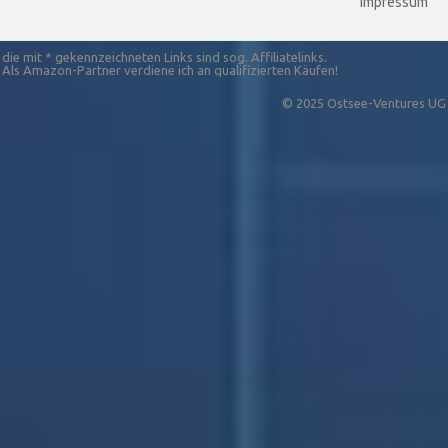
Impressum
die mit * gekennzeichneten Links sind sog. Affiliatelinks.
Als Amazon-Partner verdiene ich an qualifizierten Käufen!
© 2025 Ostsee-Ventures UG