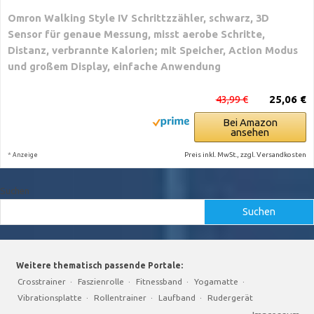
Omron Walking Style IV Schrittzzähler, schwarz, 3D
Sensor für genaue Messung, misst aerobe Schritte,
Distanz, verbrannte Kalorien; mit Speicher, Action Modus
und großem Display, einfache Anwendung
43,99 €
25,06 €
Bei Amazon
ansehen
*
Preis inkl. MwSt., zzgl. Versandkosten
Anzeige
Suchen
Suchen
Weitere thematisch passende Portale:
Crosstrainer
·
Faszienrolle
·
Fitnessband
·
Yogamatte
·
Vibrationsplatte
·
Rollentrainer
·
Laufband
·
Rudergerät