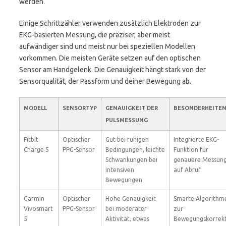
werden.
Einige Schrittzähler verwenden zusätzlich Elektroden zur
EKG-basierten Messung, die präziser, aber meist
aufwändiger sind und meist nur bei speziellen Modellen
vorkommen. Die meisten Geräte setzen auf den optischen
Sensor am Handgelenk. Die Genauigkeit hängt stark von der
Sensorqualität, der Passform und deiner Bewegung ab.
MODELL
SENSORTYP
GENAUIGKEIT DER
BESONDERHEITE
PULSMESSUNG
Fitbit
Optischer
Gut bei ruhigen
Integrierte EKG-
Charge 5
PPG-Sensor
Bedingungen, leichte
Funktion für
Schwankungen bei
genauere Messun
intensiven
auf Abruf
Bewegungen
Garmin
Optischer
Hohe Genauigkeit
Smarte Algorithm
Vivosmart
PPG-Sensor
bei moderater
zur
5
Aktivität, etwas
Bewegungskorrek