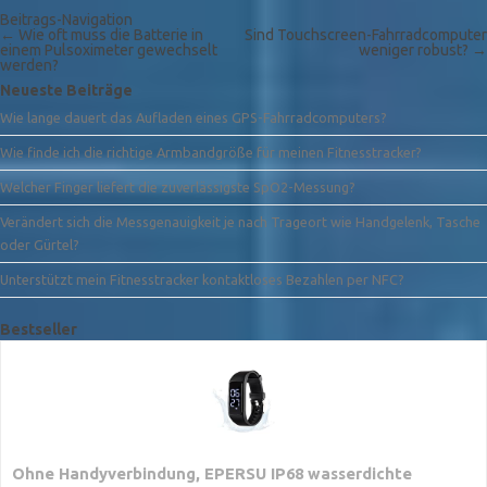
Beitrags-Navigation
←
Wie oft muss die Batterie in
Sind Touchscreen-Fahrradcomputer
einem Pulsoximeter gewechselt
weniger robust?
→
werden?
Neueste Beiträge
Wie lange dauert das Aufladen eines GPS-Fahrradcomputers?
Wie finde ich die richtige Armbandgröße für meinen Fitnesstracker?
Welcher Finger liefert die zuverlässigste SpO2-Messung?
Verändert sich die Messgenauigkeit je nach Trageort wie Handgelenk, Tasche
oder Gürtel?
Unterstützt mein Fitnesstracker kontaktloses Bezahlen per NFC?
Bestseller
Ohne Handyverbindung, EPERSU IP68 wasserdichte