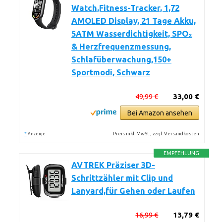
Watch,Fitness-Tracker, 1,72
AMOLED Display, 21 Tage Akku,
5ATM Wasserdichtigkeit, SPO₂
& Herzfrequenzmessung,
Schlafüberwachung,150+
Sportmodi, Schwarz
49,99 €
33,00 €
Bei Amazon ansehen
*
Preis inkl. MwSt., zzgl. Versandkosten
Anzeige
EMPFEHLUNG
AVTREK Präziser 3D-
Schrittzähler mit Clip und
Lanyard,für Gehen oder Laufen
16,99 €
13,79 €