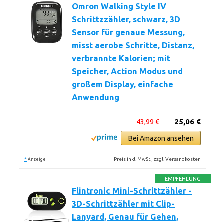
Omron Walking Style IV
Schrittzzähler, schwarz, 3D
Sensor für genaue Messung,
misst aerobe Schritte, Distanz,
verbrannte Kalorien; mit
Speicher, Action Modus und
großem Display, einfache
Anwendung
43,99 €
25,06 €
Bei Amazon ansehen
*
Preis inkl. MwSt., zzgl. Versandkosten
Anzeige
EMPFEHLUNG
Flintronic Mini-Schrittzähler -
3D-Schrittzähler mit Clip-
Lanyard, Genau für Gehen,