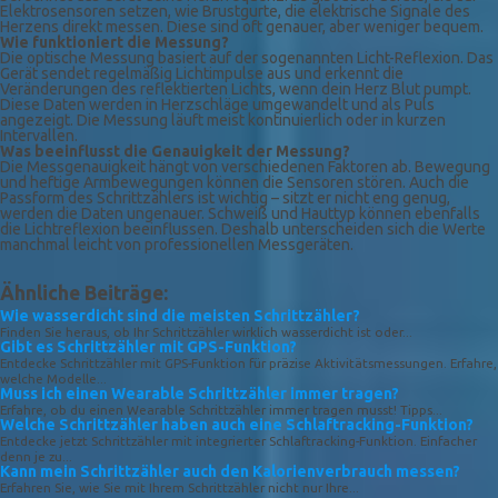
Elektrosensoren setzen, wie Brustgurte, die elektrische Signale des
Herzens direkt messen. Diese sind oft genauer, aber weniger bequem.
Wie funktioniert die Messung?
Die optische Messung basiert auf der sogenannten Licht-Reflexion. Das
Gerät sendet regelmäßig Lichtimpulse aus und erkennt die
Veränderungen des reflektierten Lichts, wenn dein Herz Blut pumpt.
Diese Daten werden in Herzschläge umgewandelt und als Puls
angezeigt. Die Messung läuft meist kontinuierlich oder in kurzen
Intervallen.
Was beeinflusst die Genauigkeit der Messung?
Die Messgenauigkeit hängt von verschiedenen Faktoren ab. Bewegung
und heftige Armbewegungen können die Sensoren stören. Auch die
Passform des Schrittzählers ist wichtig – sitzt er nicht eng genug,
werden die Daten ungenauer. Schweiß und Hauttyp können ebenfalls
die Lichtreflexion beeinflussen. Deshalb unterscheiden sich die Werte
manchmal leicht von professionellen Messgeräten.
Ähnliche Beiträge:
Wie wasserdicht sind die meisten Schrittzähler?
Finden Sie heraus, ob Ihr Schrittzähler wirklich wasserdicht ist oder...
Gibt es Schrittzähler mit GPS-Funktion?
Entdecke Schrittzähler mit GPS-Funktion für präzise Aktivitätsmessungen. Erfahre,
welche Modelle...
Muss ich einen Wearable Schrittzähler immer tragen?
Erfahre, ob du einen Wearable Schrittzähler immer tragen musst! Tipps...
Welche Schrittzähler haben auch eine Schlaftracking-Funktion?
Entdecke jetzt Schrittzähler mit integrierter Schlaftracking-Funktion. Einfacher
denn je zu...
Kann mein Schrittzähler auch den Kalorienverbrauch messen?
Erfahren Sie, wie Sie mit Ihrem Schrittzähler nicht nur Ihre...