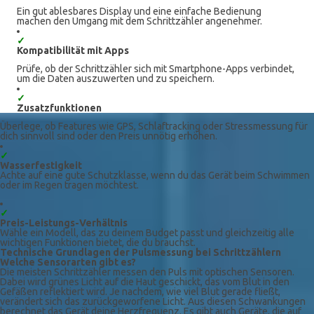
Ein gut ablesbares Display und eine einfache Bedienung
machen den Umgang mit dem Schrittzähler angenehmer.
✓
Kompatibilität mit Apps
Prüfe, ob der Schrittzähler sich mit Smartphone-Apps verbindet,
um die Daten auszuwerten und zu speichern.
✓
Zusatzfunktionen
Überlege, ob Features wie GPS, Schlaftracking oder Stressmessung für
dich sinnvoll sind oder den Preis unnötig erhöhen.
✓
Wasserfestigkeit
Achte auf eine gute Schutzklasse, wenn du das Gerät beim Schwimmen
oder im Regen tragen möchtest.
✓
Preis-Leistungs-Verhältnis
Wähle ein Modell, das zu deinem Budget passt und gleichzeitig alle
wichtigen Funktionen bietet, die du brauchst.
Technische Grundlagen der Pulsmessung bei Schrittzählern
Welche Sensorarten gibt es?
Die meisten Schrittzähler messen den Puls mit optischen Sensoren.
Dabei wird grünes Licht auf die Haut geschickt, das vom Blut in den
Gefäßen reflektiert wird. Je nachdem, wie viel Blut gerade fließt,
verändert sich das zurückgeworfene Licht. Aus diesen Schwankungen
berechnet das Gerät deine Herzfrequenz. Es gibt auch Geräte, die auf