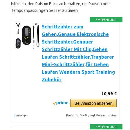
hilfreich, den Puls im Blick zu behalten, um Pausen oder
Tempoanpassungen besser zu timen.
EMPFEHLUNG
Schrittzähler zum
Gehen,Genaue Elektronische
Schrittzähler,Genauer
Schrittzähler Mit Clip,Gehen
Laufen Schrittzähler,Tragbarer
Mini-Schrittzähler,für Gehen
Laufen Wandern Sport Training
Zubehör
10,99 €
Bei Amazon ansehen
*
Preis inkl. MwSt., zzgl. Versandkosten
Anzeige
EMPFEHLUNG