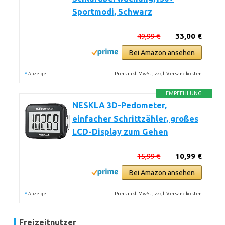
Sportmodi, Schwarz
49,99 €
33,00 €
Bei Amazon ansehen
*
Preis inkl. MwSt., zzgl. Versandkosten
Anzeige
EMPFEHLUNG
NESKLA 3D-Pedometer,
einfacher Schrittzähler, großes
LCD-Display zum Gehen
15,99 €
10,99 €
Bei Amazon ansehen
*
Preis inkl. MwSt., zzgl. Versandkosten
Anzeige
Freizeitnutzer