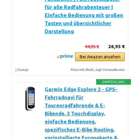
für alle Radfahrabenteuer |
Einfache Bedienung mit großen
Tasten und übersichtlicher
Darstellung
44,95 €
26,95 €
Bei Amazon ansehen
*
Preis inkl. MwSt., zzgl. Versandkosten
Anzeige
EMPFEHLUNG
Garmin Edge Explore 2 - GPS-
Fahrradnavi für
Tourenradfahrende & E-
Bikende, 3 Touchdisplay,
einfache Bedienung,
spezifisches E-Bike Routing,
vorinstallierte Europakarte &