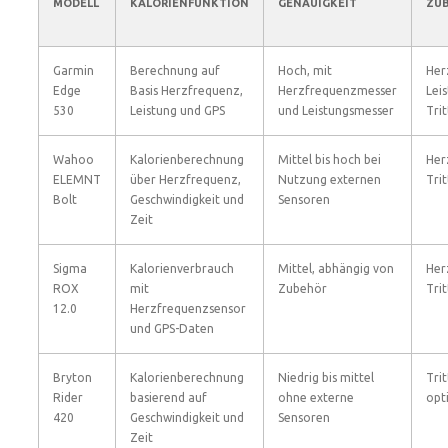
MODELL
KALORIENFUNKTION
GENAUIGKEIT
ZU
Garmin
Berechnung auf
Hoch, mit
Her
Edge
Basis Herzfrequenz,
Herzfrequenzmesser
Lei
530
Leistung und GPS
und Leistungsmesser
Tri
Wahoo
Kalorienberechnung
Mittel bis hoch bei
Her
ELEMNT
über Herzfrequenz,
Nutzung externen
Tri
Bolt
Geschwindigkeit und
Sensoren
Zeit
Sigma
Kalorienverbrauch
Mittel, abhängig von
Her
ROX
mit
Zubehör
Tri
12.0
Herzfrequenzsensor
und GPS-Daten
Bryton
Kalorienberechnung
Niedrig bis mittel
Tri
Rider
basierend auf
ohne externe
opt
420
Geschwindigkeit und
Sensoren
Zeit