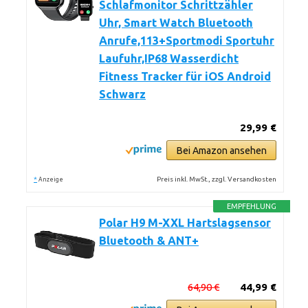
Schlafmonitor Schrittzähler
Uhr, Smart Watch Bluetooth
Anrufe,113+Sportmodi Sportuhr
Laufuhr,IP68 Wasserdicht
Fitness Tracker für iOS Android
Schwarz
29,99 €
Bei Amazon ansehen
*
Preis inkl. MwSt., zzgl. Versandkosten
Anzeige
EMPFEHLUNG
Polar H9 M-XXL Hartslagsensor
Bluetooth & ANT+
64,90 €
44,99 €