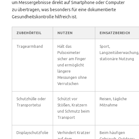
um Messergebnisse direkt auf Smartphone oder Computer
zu übertragen, was besonders für eine dokumentierte
Gesundheitskontrolle hilfreich ist.
ZUBEHÖRTEIL
NUTZEN
EINSATZBEREICH
Tragearmband
Hält das
Sport,
Pulsoximeter
Langzeitüberwachung
sicher am Finger
stationäre Nutzung
und ermöglicht
längere
Messungen ohne
Verrutschen
Schutzhülle oder
Schützt vor
Reisen, tägliche
Transportetui
Stößen, Kratzern
Mitnahme
und Schmutz beim
Transport
Displayschutzfolie
Verhindert Kratzer
Beim häufigen
auf dem
Gebrauch, Outdoor-