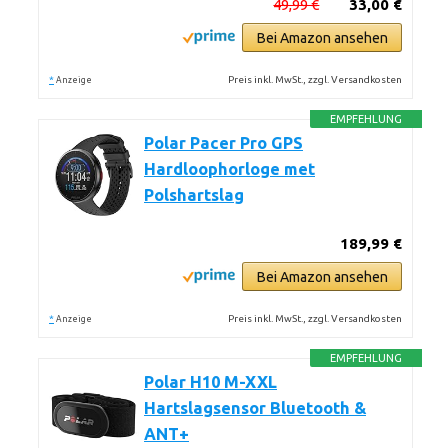
49,99 €
33,00 €
Bei Amazon ansehen
*
Preis inkl. MwSt., zzgl. Versandkosten
Anzeige
EMPFEHLUNG
Polar Pacer Pro GPS
Hardloophorloge met
Polshartslag
189,99 €
Bei Amazon ansehen
*
Preis inkl. MwSt., zzgl. Versandkosten
Anzeige
EMPFEHLUNG
Polar H10 M-XXL
Hartslagsensor Bluetooth &
ANT+