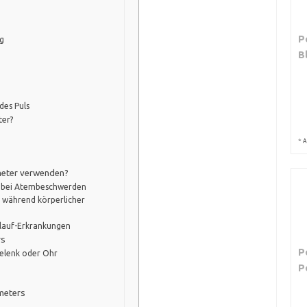
P
g
B
des Puls
ter?
*
A
meter verwenden?
g bei Atembeschwerden
 während körperlicher
slauf-Erkrankungen
rs
P
gelenk oder Ohr
P
imeters