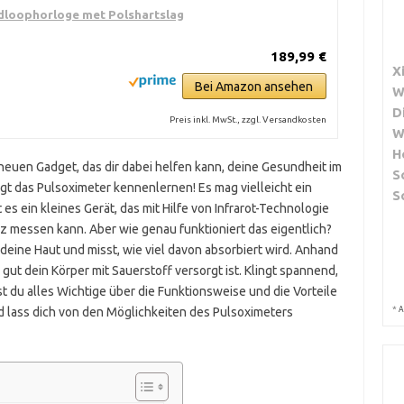
dloophorloge met Polshartslag
189,99 €
X
Bei Amazon ansehen
W
D
Preis inkl. MwSt., zzgl. Versandkosten
W
H
neuen Gadget, das dir dabei helfen kann, deine Gesundheit im
S
gt das Pulsoximeter kennenlernen! Es mag vielleicht ein
S
 es ein kleines Gerät, das mit Hilfe von Infrarot-Technologie
 messen kann. Aber wie genau funktioniert das eigentlich?
 deine Haut und misst, wie viel davon absorbiert wird. Anhand
gut dein Körper mit Sauerstoff versorgt ist. Klingt spannend,
 du alles Wichtige über die Funktionsweise und die Vorteile
*
und lass dich von den Möglichkeiten des Pulsoximeters
A