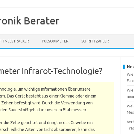
ronik Berater
FITNESSTRACKER
PULSOXIMETER
SCHRITTZÄHLER
Neu
meter Infrarot-Technologie?
Wie
Fah
chnologie, um wichtige Informationen über unsere
Wie 
fern. Das Gerät besteht aus einer Klemme oder einem
mei
er Zehen befestigt wird. Durch die Verwendung von
Welc
r den Sauerstoffgehalt in unserem Blut messen.
Mes
Verä
der die Zehe gerichtet und dringt in das Gewebe ein.
Tra
rschiedliche Arten von Licht absorbieren, kann das