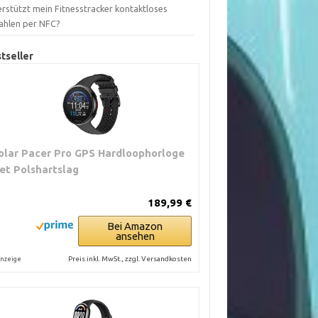
rstützt mein Fitnesstracker kontaktloses
ahlen per NFC?
tseller
olar Pacer Pro GPS Hardloophorloge
et Polshartslag
189,99 €
Bei Amazon
ansehen
Preis inkl. MwSt., zzgl. Versandkosten
nzeige