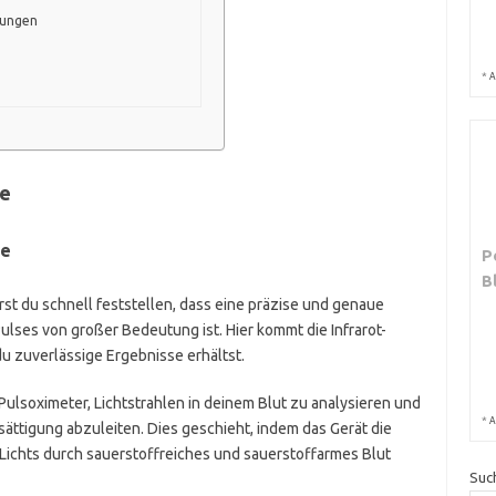
sungen
*
A
ie
se
P
B
st du schnell feststellen, dass eine präzise und genaue
lses von großer Bedeutung ist. Hier kommt die Infrarot-
 du zuverlässige Ergebnisse erhältst.
Pulsoximeter, Lichtstrahlen in deinem Blut zu analysieren und
*
A
ättigung abzuleiten. Dies geschieht, indem das Gerät die
Lichts durch sauerstoffreiches und sauerstoffarmes Blut
Suc