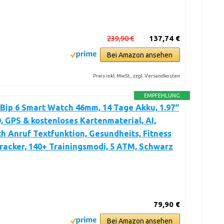
239,90 €
137,74 €
Bei Amazon ansehen
Preis inkl. MwSt., zzgl. Versandkosten
EMPFEHLUNG
Bip 6 Smart Watch 46mm, 14 Tage Akku, 1.97“
GPS & kostenloses Kartenmaterial, AI,
h Anruf Textfunktion, Gesundheits, Fitness
racker, 140+ Trainingsmodi, 5 ATM, Schwarz
79,90 €
Bei Amazon ansehen