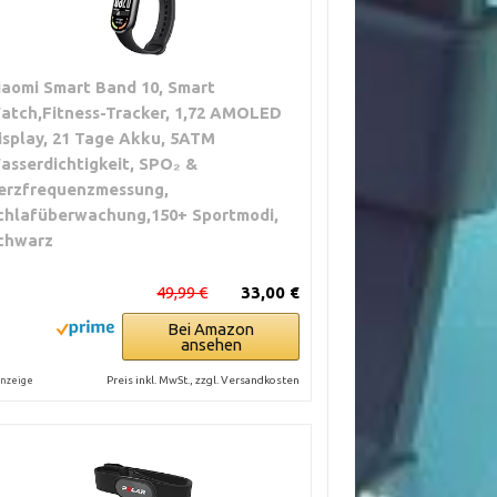
iaomi Smart Band 10, Smart
atch,Fitness-Tracker, 1,72 AMOLED
isplay, 21 Tage Akku, 5ATM
asserdichtigkeit, SPO₂ &
erzfrequenzmessung,
chlafüberwachung,150+ Sportmodi,
chwarz
49,99 €
33,00 €
Bei Amazon
ansehen
Preis inkl. MwSt., zzgl. Versandkosten
nzeige