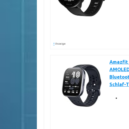
*
Anzeige
Amazfit 
AMOLED, 
Bluetoot
Schlaf-T