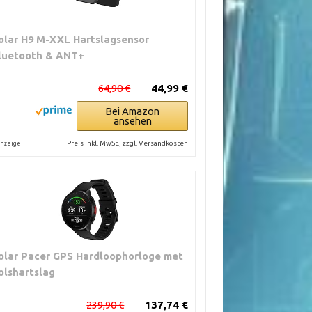
olar H9 M-XXL Hartslagsensor
luetooth & ANT+
64,90 €
44,99 €
Bei Amazon
ansehen
Preis inkl. MwSt., zzgl. Versandkosten
nzeige
olar Pacer GPS Hardloophorloge met
olshartslag
239,90 €
137,74 €