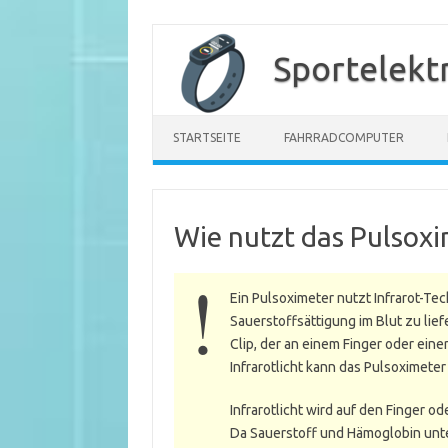
Zum
Inhalt
Sportelekt
springen
STARTSEITE
FAHRRADCOMPUTER
Wie nutzt das Pulsoxi
Ein Pulsoximeter nutzt Infrarot-Te
Sauerstoffsättigung im Blut zu lie
Clip, der an einem Finger oder ein
Infrarotlicht kann das Pulsoximete
Infrarotlicht wird auf den Finger o
Da Sauerstoff und Hämoglobin unte