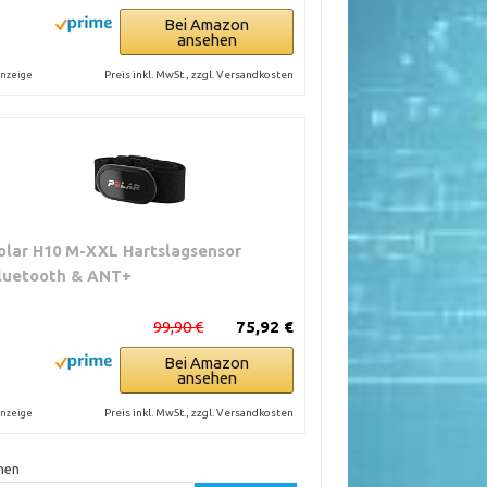
Bei Amazon
ansehen
Preis inkl. MwSt., zzgl. Versandkosten
nzeige
olar H10 M-XXL Hartslagsensor
luetooth & ANT+
99,90 €
75,92 €
Bei Amazon
ansehen
Preis inkl. MwSt., zzgl. Versandkosten
nzeige
hen