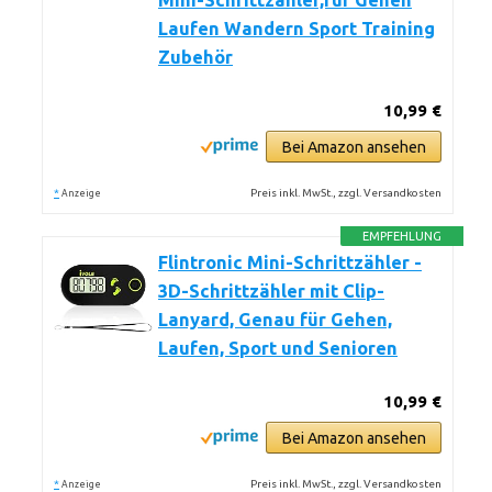
Mini-Schrittzähler,für Gehen
Laufen Wandern Sport Training
Zubehör
10,99 €
Bei Amazon ansehen
*
Preis inkl. MwSt., zzgl. Versandkosten
Anzeige
EMPFEHLUNG
Flintronic Mini-Schrittzähler -
3D-Schrittzähler mit Clip-
Lanyard, Genau für Gehen,
Laufen, Sport und Senioren
10,99 €
Bei Amazon ansehen
*
Preis inkl. MwSt., zzgl. Versandkosten
Anzeige