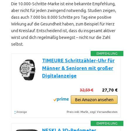
Die 10.000-Schritte-Marke ist eine bekannte Empfehlung,
aber nicht für jeden zwingend notwendig. Studien zeigen,
dass auch 7.000 bis 8.000 Schritte pro Tag eine positive
Wirkung auf die Gesundheit haben, zum Beispiel für Herz
und Kreislauf. Entscheidend ist, dass du insgesamt aktiver
wirst und dich regelmäßig bewegst – nicht nur die Zahl
selbst.
EMPFEHLUNG
TIMEURE Schrittzähler-Uhr für
Männer & Senioren mit großer
Digitalanzeige
32,59 €
27,70 €
Bei Amazon ansehen
*
Preis inkl. MwSt., zzgl. Versandkosten
Anzeige
EMPFEHLUNG
NESKLA 3D-Pedometer,