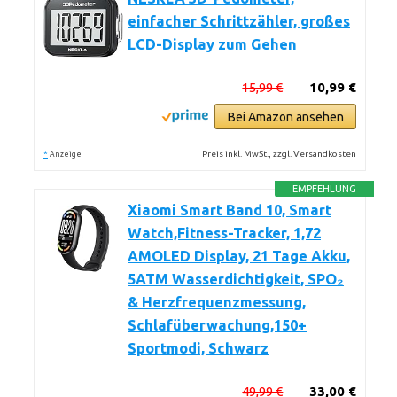
einfacher Schrittzähler, großes
LCD-Display zum Gehen
15,99 €
10,99 €
Bei Amazon ansehen
*
Preis inkl. MwSt., zzgl. Versandkosten
Anzeige
EMPFEHLUNG
Xiaomi Smart Band 10, Smart
Watch,Fitness-Tracker, 1,72
AMOLED Display, 21 Tage Akku,
5ATM Wasserdichtigkeit, SPO₂
& Herzfrequenzmessung,
Schlafüberwachung,150+
Sportmodi, Schwarz
49,99 €
33,00 €