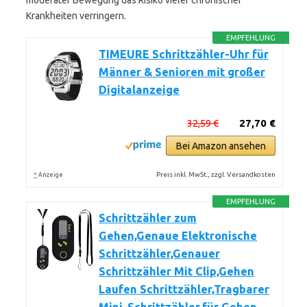
moderater Bewegung das Risiko vieler chronischer
Krankheiten verringern.
EMPFEHLUNG
TIMEURE Schrittzähler-Uhr für
Männer & Senioren mit großer
Digitalanzeige
32,59 €
27,70 €
Bei Amazon ansehen
*
Preis inkl. MwSt., zzgl. Versandkosten
Anzeige
EMPFEHLUNG
Schrittzähler zum
Gehen,Genaue Elektronische
Schrittzähler,Genauer
Schrittzähler Mit Clip,Gehen
Laufen Schrittzähler,Tragbarer