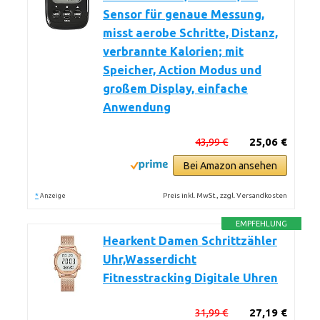
Sensor für genaue Messung,
misst aerobe Schritte, Distanz,
verbrannte Kalorien; mit
Speicher, Action Modus und
großem Display, einfache
Anwendung
43,99 €
25,06 €
Bei Amazon ansehen
*
Preis inkl. MwSt., zzgl. Versandkosten
Anzeige
EMPFEHLUNG
Hearkent Damen Schrittzähler
Uhr,Wasserdicht
Fitnesstracking Digitale Uhren
31,99 €
27,19 €