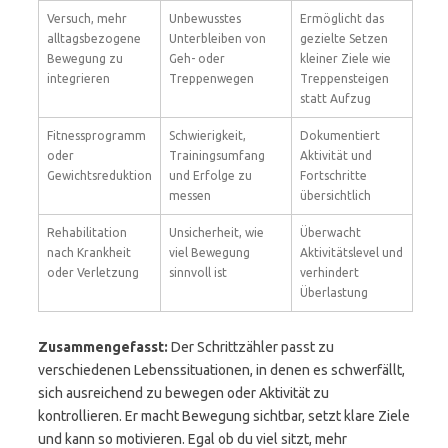
Versuch, mehr
Unbewusstes
Ermöglicht das
alltagsbezogene
Unterbleiben von
gezielte Setzen
Bewegung zu
Geh- oder
kleiner Ziele wie
integrieren
Treppenwegen
Treppensteigen
statt Aufzug
Fitnessprogramm
Schwierigkeit,
Dokumentiert
oder
Trainingsumfang
Aktivität und
Gewichtsreduktion
und Erfolge zu
Fortschritte
messen
übersichtlich
Rehabilitation
Unsicherheit, wie
Überwacht
nach Krankheit
viel Bewegung
Aktivitätslevel und
oder Verletzung
sinnvoll ist
verhindert
Überlastung
Zusammengefasst:
Der Schrittzähler passt zu
verschiedenen Lebenssituationen, in denen es schwerfällt,
sich ausreichend zu bewegen oder Aktivität zu
kontrollieren. Er macht Bewegung sichtbar, setzt klare Ziele
und kann so motivieren. Egal ob du viel sitzt, mehr