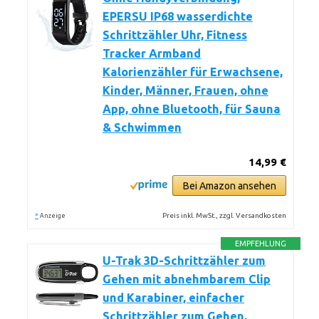
EPERSU IP68 wasserdichte
Schrittzähler Uhr, Fitness
Tracker Armband
Kalorienzähler für Erwachsene,
Kinder, Männer, Frauen, ohne
App, ohne Bluetooth, für Sauna
& Schwimmen
14,99 €
Bei Amazon ansehen
*
Preis inkl. MwSt., zzgl. Versandkosten
Anzeige
EMPFEHLUNG
U-Trak 3D-Schrittzähler zum
Gehen mit abnehmbarem Clip
und Karabiner, einfacher
Schrittzähler zum Gehen,