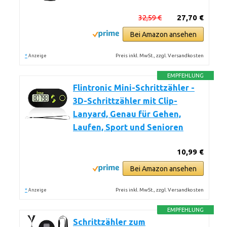
32,59 €
27,70 €
Bei Amazon ansehen
*
Preis inkl. MwSt., zzgl. Versandkosten
Anzeige
EMPFEHLUNG
Flintronic Mini-Schrittzähler -
3D-Schrittzähler mit Clip-
Lanyard, Genau für Gehen,
Laufen, Sport und Senioren
10,99 €
Bei Amazon ansehen
*
Preis inkl. MwSt., zzgl. Versandkosten
Anzeige
EMPFEHLUNG
Schrittzähler zum