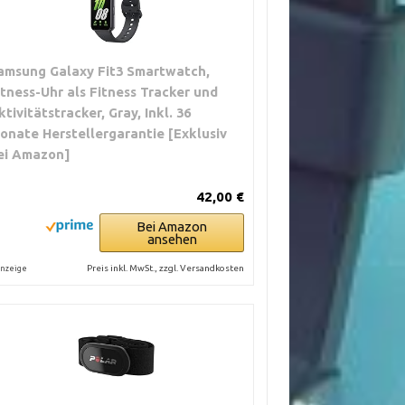
amsung Galaxy Fit3 Smartwatch,
itness-Uhr als Fitness Tracker und
ktivitätstracker, Gray, Inkl. 36
onate Herstellergarantie [Exklusiv
ei Amazon]
42,00 €
Bei Amazon
ansehen
Preis inkl. MwSt., zzgl. Versandkosten
nzeige