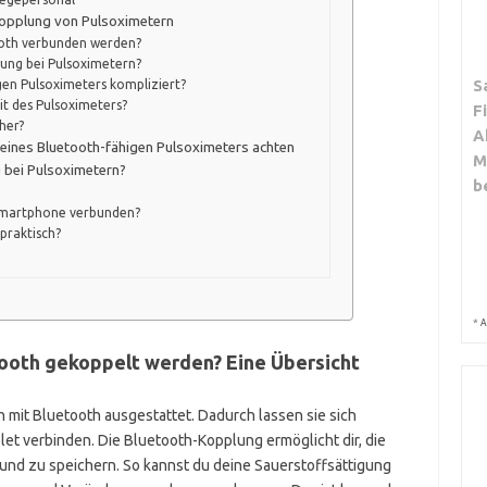
Kopplung von Pulsoximetern
ooth verbunden werden?
lung bei Pulsoximetern?
S
gen Pulsoximeters kompliziert?
it des Pulsoximeters?
F
her?
A
f eines Bluetooth-fähigen Pulsoximeters achten
M
g bei Pulsoximetern?
b
 Smartphone verbunden?
praktisch?
*
A
tooth gekoppelt werden? Eine Übersicht
 mit Bluetooth ausgestattet. Dadurch lassen sie sich
et verbinden. Die Bluetooth-Kopplung ermöglicht dir, die
 und zu speichern. So kannst du deine Sauerstoffsättigung