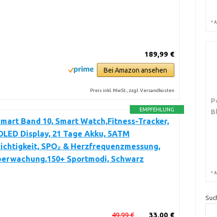
*
A
189,99 €
Bei Amazon ansehen
Preis inkl. MwSt., zzgl. Versandkosten
P
EMPFEHLUNG
B
mart Band 10, Smart Watch,Fitness-Tracker,
OLED Display, 21 Tage Akku, 5ATM
ichtigkeit, SPO₂ & Herzfrequenzmessung,
berwachung,150+ Sportmodi, Schwarz
*
A
Suc
49,99 €
33,00 €