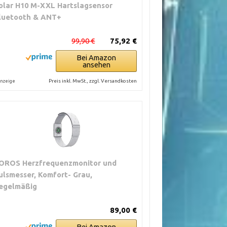
olar H10 M-XXL Hartslagsensor
luetooth & ANT+
99,90 €
75,92 €
Bei Amazon
ansehen
Preis inkl. MwSt., zzgl. Versandkosten
nzeige
OROS Herzfrequenzmonitor und
ulsmesser, Komfort- Grau,
egelmäßig
89,00 €
Bei Amazon