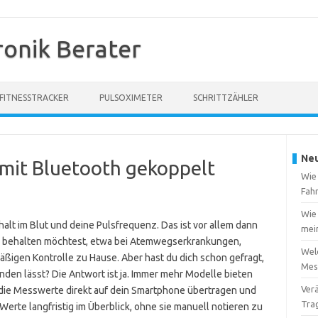
ronik Berater
FITNESSTRACKER
PULSOXIMETER
SCHRITTZÄHLER
Neu
mit Bluetooth gekoppelt
Wie
Fah
Wie 
alt im Blut und deine Pulsfrequenz. Das ist vor allem dann
mei
ck behalten möchtest, etwa bei Atemwegserkrankungen,
Welc
mäßigen Kontrolle zu Hause. Aber hast du dich schon gefragt,
Mes
inden lässt? Die Antwort ist ja. Immer mehr Modelle bieten
Verä
du die Messwerte direkt auf dein Smartphone übertragen und
Tra
Werte langfristig im Überblick, ohne sie manuell notieren zu