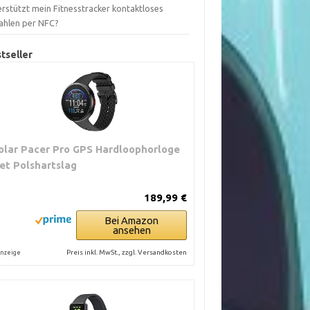
rstützt mein Fitnesstracker kontaktloses
ahlen per NFC?
tseller
olar Pacer Pro GPS Hardloophorloge
et Polshartslag
189,99 €
Bei Amazon
ansehen
Preis inkl. MwSt., zzgl. Versandkosten
nzeige