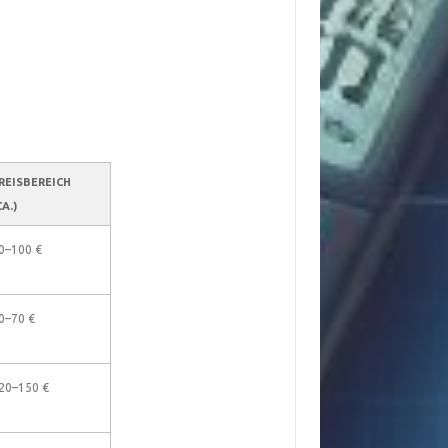
REISBEREICH
CA.)
0–100 €
0–70 €
20–150 €