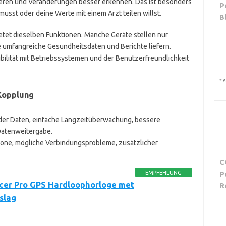
eren und Veränderungen besser erkennen. Das ist besonders
P
musst oder deine Werte mit einem Arzt teilen willst.
B
etet dieselben Funktionen. Manche Geräte stellen nur
 umfangreiche Gesundheitsdaten und Berichte liefern.
bilität mit Betriebssystemen und der Benutzerfreundlichkeit
*
A
-Kopplung
er Daten, einfache Langzeitüberwachung, bessere
 Datenweitergabe.
one, mögliche Verbindungsprobleme, zusätzlicher
C
EMPFEHLUNG
P
acer Pro GPS Hardloophorloge met
R
slag