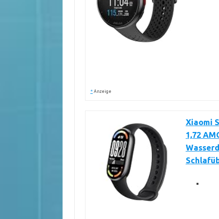
*
Anzeige
Xiaomi S
1,72 AM
Wasserd
Schlafü