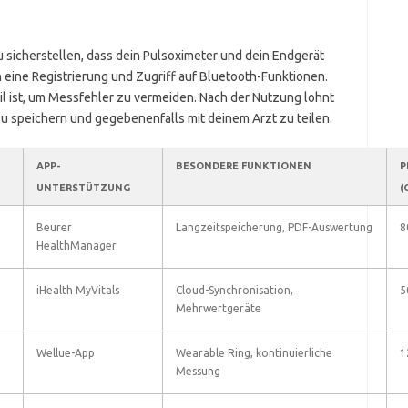
u sicherstellen, dass dein Pulsoximeter und dein Endgerät
 eine Registrierung und Zugriff auf Bluetooth-Funktionen.
il ist, um Messfehler zu vermeiden. Nach der Nutzung lohnt
 zu speichern und gegebenenfalls mit deinem Arzt zu teilen.
APP-
BESONDERE FUNKTIONEN
P
UNTERSTÜTZUNG
(
Beurer
Langzeitspeicherung, PDF-Auswertung
8
HealthManager
iHealth MyVitals
Cloud-Synchronisation,
5
Mehrwertgeräte
Wellue-App
Wearable Ring, kontinuierliche
1
Messung