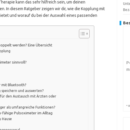
herapie kann das sehr hilfreich sein, um deinen
Unte
 In diesem Ratgeber zeigen wir dir, wie die Kopplung mit
Bez
 bietet und worauf du bei der Auswahl eines passenden
Bes
koppelt werden? Eine Übersicht
opplung
P
imeter sinnvoll?
m
r mit Bluetooth?
g speichern und auswerten?
 für den Austausch mit Ärzten oder
*
A
tiger als umfangreiche Funktionen?
-fähige Pulsoximeter im Alltag
u Hause
legepersonal