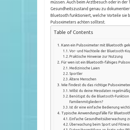
müssen. Auch beim Arztbesuch oder in der T
Gesundheitszustand genau zu dokumentieren.
Bluetooth funktioniert, welche Vorteile sie
Pulsoximeters achten solltest.
Table of Contents
Kann ein Pulsoximeter mit Bluetooth ge
Vor- und Nachteile der Bluetooth-K
Praktische Hinweise zur Nutzung
Für wen ist ein Bluetooth-fähiges Pulsox
Medizinische Laien
Sportler
Ältere Menschen
Wie findest du das richtige Pulsoximete
Willst du deine Messdaten regelmäßi
Benötigst du die Bluetooth-Funktion
Familienmitgliedern?
Ist dir eine einfache Bedienung wich
Typische Anwendungsfälle für Bluetooth
Einfache Gesundheitsüberwachung z
Überwachung beim Sport und Fitness
Datenübermittlung an Ärzte oder Pf