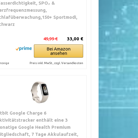
asserdichtigkeit, SPO₂ &
erzfrequenzmessung,
chlafüberwachung,150+ Sportmodi,
chwarz
49,99 €
33,00 €
Bei Amazon
ansehen
Preis inkl. MwSt., zzgl. Versandkosten
nzeige
itbit Google Charge 6
ktivitätstracker enthält eine 3
onatige Google Health Premium
itgliedschaft, 7 Tage Akkulaufzeit,