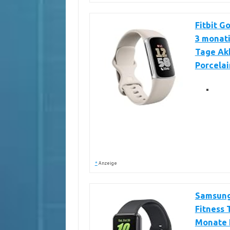
Fitbit G
3 monati
Tage Akk
Porcelai
*
Anzeige
Samsung 
Fitness 
Monate H