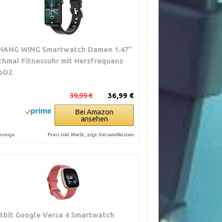
HANG WING Smartwatch Damen 1.47''
chmal Fitnessuhr mit Herzfrequenz
pO2
39,99 €
36,99 €
Bei Amazon
ansehen
Preis inkl. MwSt., zzgl. Versandkosten
nzeige
itbit Google Versa 4 Smartwatch