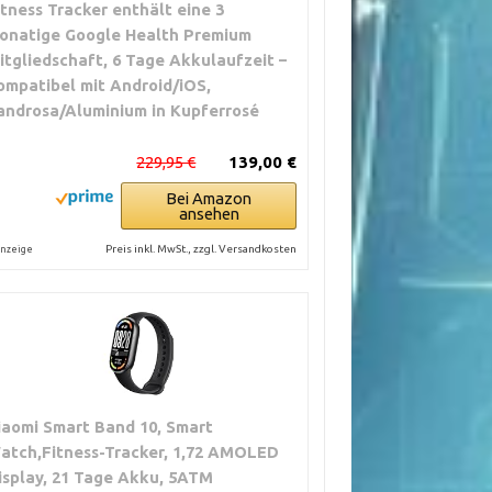
itness Tracker enthält eine 3
onatige Google Health Premium
itgliedschaft, 6 Tage Akkulaufzeit –
ompatibel mit Android/iOS,
androsa/Aluminium in Kupferrosé
229,95 €
139,00 €
Bei Amazon
ansehen
Preis inkl. MwSt., zzgl. Versandkosten
nzeige
iaomi Smart Band 10, Smart
atch,Fitness-Tracker, 1,72 AMOLED
isplay, 21 Tage Akku, 5ATM