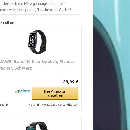
ndert sich die Messgenauigkeit je nach
geort wie Handgelenk, Tasche oder Gürtel?
tseller
UAWEI Band 10 Smartwatch, Fitness-
racker, Schwarz
29,99 €
Bei Amazon
ansehen
Preis inkl. MwSt., zzgl. Versandkosten
nzeige