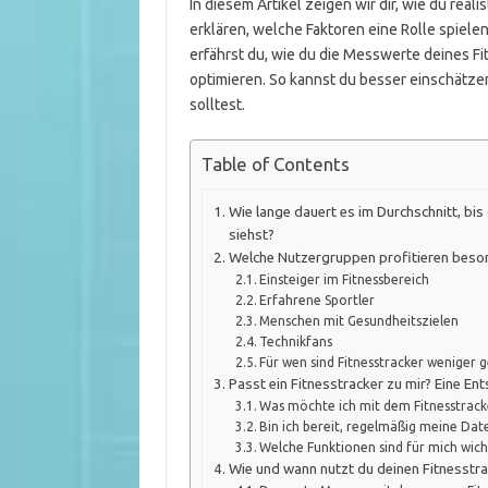
In diesem Artikel zeigen wir dir, wie du real
erklären, welche Faktoren eine Rolle spiel
erfährst du, wie du die Messwerte deines Fi
optimieren. So kannst du besser einschätze
solltest.
Table of Contents
Wie lange dauert es im Durchschnitt, bis
siehst?
Welche Nutzergruppen profitieren beson
Einsteiger im Fitnessbereich
Erfahrene Sportler
Menschen mit Gesundheitszielen
Technikfans
Für wen sind Fitnesstracker weniger 
Passt ein Fitnesstracker zu mir? Eine En
Was möchte ich mit dem Fitnesstrack
Bin ich bereit, regelmäßig meine Dat
Welche Funktionen sind für mich wich
Wie und wann nutzt du deinen Fitnesstra