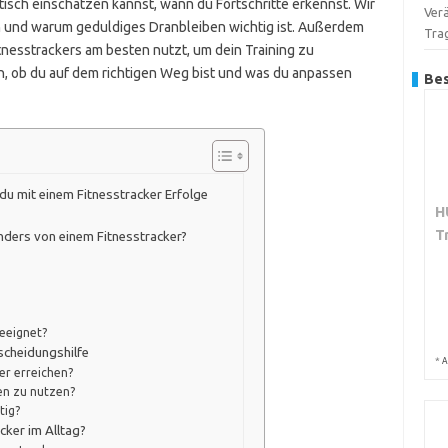
istisch einschätzen kannst, wann du Fortschritte erkennst. Wir
Verä
en und warum geduldiges Dranbleiben wichtig ist. Außerdem
Tra
tnesstrackers am besten nutzt, um dein Training zu
n, ob du auf dem richtigen Weg bist und was du anpassen
Bes
 du mit einem Fitnesstracker Erfolge
H
T
ders von einem Fitnesstracker?
geeignet?
tscheidungshilfe
*
A
er erreichen?
en zu nutzen?
tig?
cker im Alltag?