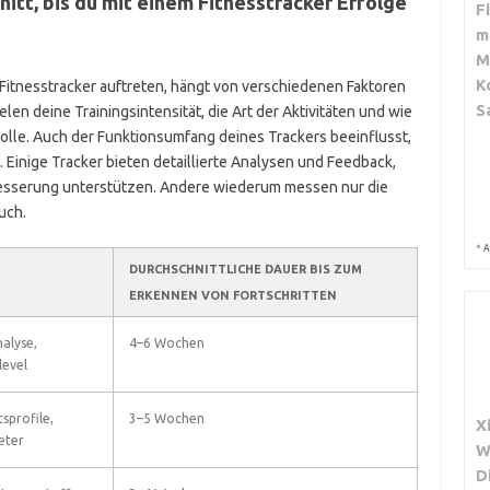
itt, bis du mit einem Fitnesstracker Erfolge
F
m
M
K
m Fitnesstracker auftreten, hängt von verschiedenen Faktoren
S
len deine Trainingsintensität, die Art der Aktivitäten und wie
olle. Auch der Funktionsumfang deines Trackers beeinflusst,
. Einige Tracker bieten detaillierte Analysen und Feedback,
rbesserung unterstützen. Andere wiederum messen nur die
uch.
*
A
DURCHSCHNITTLICHE DAUER BIS ZUM
ERKENNEN VON FORTSCHRITTEN
alyse,
4–6 Wochen
level
sprofile,
3–5 Wochen
X
eter
W
D