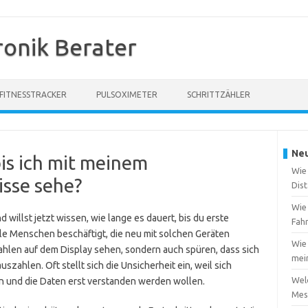
ronik Berater
FITNESSTRACKER
PULSOXIMETER
SCHRITTZÄHLER
Neu
bis ich mit meinem
Wie 
isse sehe?
Dis
Wie
 willst jetzt wissen, wie lange es dauert, bis du erste
Fah
iele Menschen beschäftigt, die neu mit solchen Geräten
Wie 
Zahlen auf dem Display sehen, sondern auch spüren, dass sich
mei
uszahlen. Oft stellt sich die Unsicherheit ein, weil sich
Welc
n und die Daten erst verstanden werden wollen.
Mes