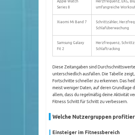
Apple Watch
Herzfrequenz, EKG, Blu
Series 8
umfangreiche Workou
Xiaomi Mi Band 7
Schrittzähler, Herzfre
Schlafüberwachung
Samsung Galaxy
Herzfrequenz, Schrittz
Fit 2
Schlaftracking
Diese Zeitangaben sind Durchschnittswerte
unterschiedlich ausfallen. Die Tabelle zeig
Fortschritte schneller zu erkennen. Das heiß
meist weniger Daten, auf deren Grundlage du
allem, dass du regelmäßig deine Aktivität 
Fitness Schritt für Schritt zu verbessern.
Welche Nutzergruppen profitier
Einsteiger im Fitnessbereich