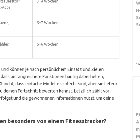
tsauerstoff,
3–4 Wochen
W
t-Apps
H
S
quenz,
5–7 Wochen
S
ähler,
5–6 Wochen
*
A
 und können je nach persönlichem Einsatz und Zielen
t, dass umfangreichere Funktionen häufig dabei helfen,
t nicht, dass einfache Modelle schlecht sind, aber sie liefern
 deinen Fortschritt bewerten kannst. Letztlich zählt vor
verfolgst und die gewonnenen Informationen nutzt, um deine
F
en besonders von einem Fitnesstracker?
A
m
M