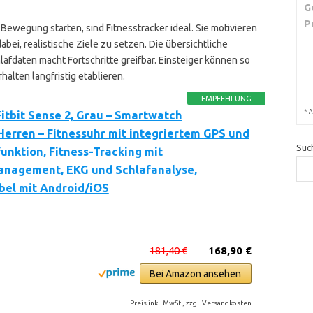
G
P
r Bewegung starten, sind Fitnesstracker ideal. Sie motivieren
abei, realistische Ziele zu setzen. Die übersichtliche
lafdaten macht Fortschritte greifbar. Einsteiger können so
alten langfristig etablieren.
EMPFEHLUNG
*
A
itbit Sense 2, Grau – Smartwatch
rren – Fitnessuhr mit integriertem GPS und
Suc
unktion, Fitness-Tracking mit
anagement, EKG und Schlafanalyse,
bel mit Android/iOS
181,40 €
168,90 €
Bei Amazon ansehen
Preis inkl. MwSt., zzgl. Versandkosten