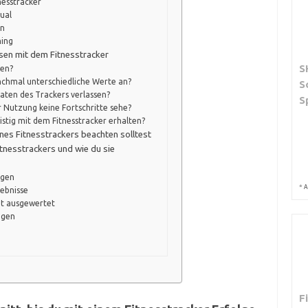
nesstracker
tual
en
ning
sen mit dem Fitnesstracker
S
hen?
chmal unterschiedliche Werte an?
S
Daten des Trackers verlassen?
S
 Nutzung keine Fortschritte sehe?
istig mit dem Fitnesstracker erhalten?
nes Fitnesstrackers beachten solltest
tnesstrackers und wie du sie
agen
*
A
ebnisse
ht ausgewertet
agen
F