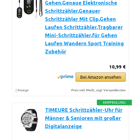
Gehen,Genaue Elektronische
Schrittzähler,Genauer
Schrittzähler Mit Clip,Gehen
Laufen Schrittzähler,Tragbarer
Mini-Schrittzähler,für Gehen
Laufen Wandern Sport Training
Zubehör
10,99 €
Bei Amazon ansehen
*
Preis inkl. MwSt., zzgl. Versandkosten
Anzeige
EMPFEHLUNG
TIMEURE Schrittzähler-Uhr für
Männer & Senioren mit großer
Digitalanzeige