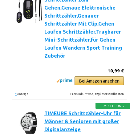
Gehen,Genaue Elektronische
Schrittzähler,Genauer
Schrittzähler Mit Clip,Gehen
Laufen Schrittzähler,Tragbarer
Mini-Schrittzähler,für Gehen
Laufen Wandern Sport Training
Zubehör
10,99 €
Bei Amazon ansehen
*
Preis inkl. MwSt., zzgl. Versandkosten
Anzeige
EMPFEHLUNG
TIMEURE Schrittzähler-Uhr für
Männer & Senioren mit großer
Digitalanzeige