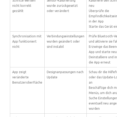
Schritte werden
Sensor-Kalibrierung
Kalibriere den Schr
nicht korrekt
wurde zurückgesetzt
neu
gezählt
oder verändert
Überprüfe die
Empfindlichkeitsei
in der App
Starte das Gerät e
Synchro­ni­sa­ti­on mit
Verbindungseinstellungen
Prüfe Bluetooth-V
App funktioniert
wurden geändert oder
und aktiviere sie fa
nicht
sind instabil
Erzwinge das Been
App und starte neu
Deinstalliere und in
die App erneut
App zeigt
Designanpassungen nach
Schau dir die Hilfe
veränderte
Update
oder das Update-L
Benutzeroberfläche
an
Beschäftige dich m
Menüs, um dich an
Suche Einstellungen
eventuell neu ang
wurden