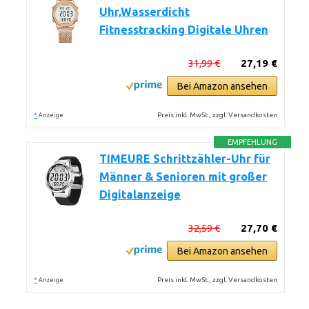
Uhr,Wasserdicht
Fitnesstracking Digitale Uhren
31,99 €
27,19 €
Bei Amazon ansehen
*
Preis inkl. MwSt., zzgl. Versandkosten
Anzeige
EMPFEHLUNG
TIMEURE Schrittzähler-Uhr für
Männer & Senioren mit großer
Digitalanzeige
32,59 €
27,70 €
Bei Amazon ansehen
*
Preis inkl. MwSt., zzgl. Versandkosten
Anzeige